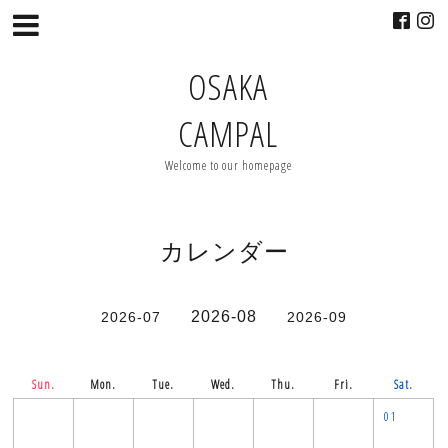
OSAKA
CAMPAL
Welcome to our homepage
カレンダー
2026-08
2026-07
2026-09
Sun.
Mon.
Tue.
Wed.
Thu.
Fri.
Sat.
01