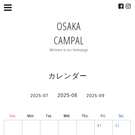
OSAKA
CAMPAL
Welcome to our homepage
カレンダー
2025-08
2025-07
2025-09
Sun.
Mon.
Tue.
Wed.
Thu.
Fri.
Sat.
01
02