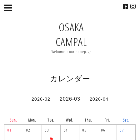
OSAKA
CAMPAL
Welcome to our homepage
カレンダー
2026-03
2026-02
2026-04
Sun.
Mon.
Tue.
Wed.
Thu.
Fri.
Sat.
01
02
03
04
05
06
07