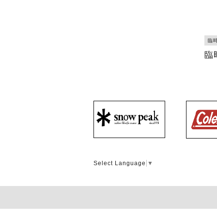
臨
臨
Select Language
▼