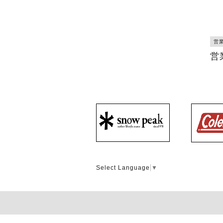
営
営
Select Language
▼