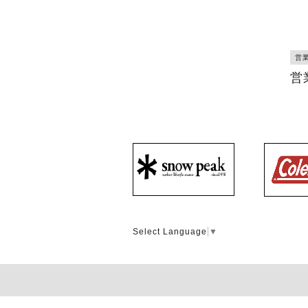
営
営
Select Language
▼